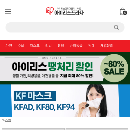
0
가전
수납
마스크
리빙
캠핑
반려동물
원예
제휴문의
마스크