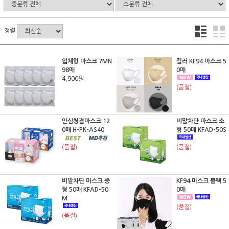
정렬
입체형 마스크 7MN
컬러 KF94 마스크 5
98매
0매
4,900원
(품절)
안심청결마스크 12
비말차단 마스크 소
0매 H-PK-AS40
형 50매 KFAD-50S
(품절)
(품절)
비말차단 마스크 중
KF94 마스크 블랙 5
형 50매 KFAD-50
0매
M
(품절)
(품절)