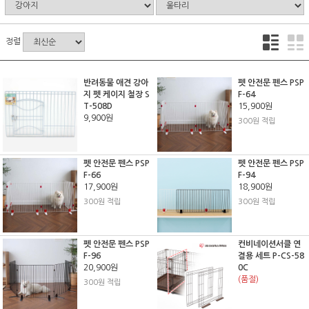
정렬
반려동물 애견 강아
펫 안전문 펜스 PSP
지 펫 케이지 철장 S
F-64
T-508D
15,900원
9,900원
300원 적립
펫 안전문 펜스 PSP
펫 안전문 펜스 PSP
F-66
F-94
17,900원
18,900원
300원 적립
300원 적립
펫 안전문 펜스 PSP
컨비네이션서클 연
F-96
결용 세트 P-CS-58
20,900원
0C
(품절)
300원 적립