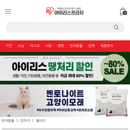
0
가전
수납
마스크
리빙
캠핑
반려동물
원예
제휴문의
반려동물
강아지
울타리