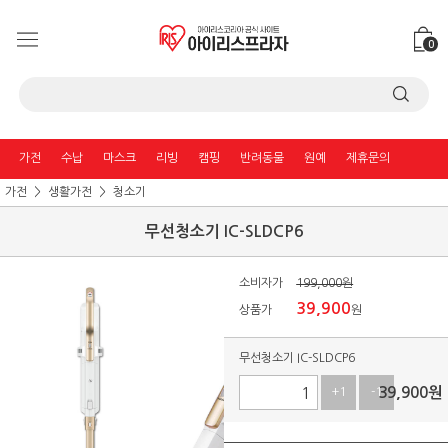
0
가전
수납
마스크
리빙
캠핑
반려동물
원예
제휴문의
가전
생활가전
청소기
무선청소기 IC-SLDCP6
소비자가
199,000원
39,900
상품가
원
무선청소기 IC-SLDCP6
39,900
원
+1
-1