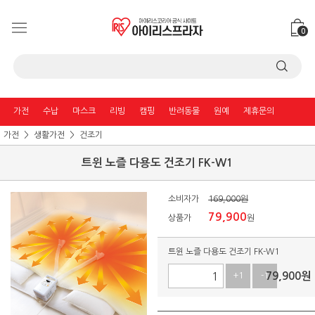
0
가전
수납
마스크
리빙
캠핑
반려동물
원예
제휴문의
가전
생활가전
건조기
트윈 노즐 다용도 건조기 FK-W1
소비자가
169,000원
79,900
상품가
원
트윈 노즐 다용도 건조기 FK-W1
79,900
원
+1
-1