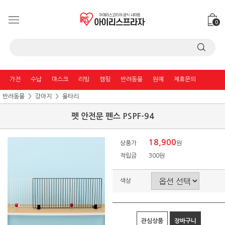
0
가전
수납
마스크
리빙
캠핑
반려동물
원예
제휴문의
반려동물
강아지
울타리
펫 안전문 펜스 PSPF-94
18,900
상품가
원
적립금
300원
색상
관심상품
장바구니