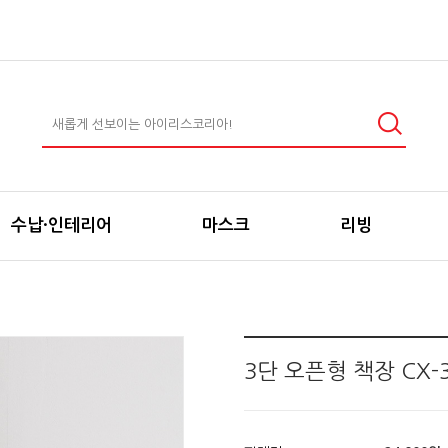
수납·인테리어
마스크
리빙
3단 오픈형 책장 CX-