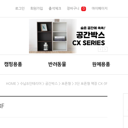
로그인
회원가입
출석체크
장바구니
0
마이페이지
캠핑용품
반려동물
원예용품
HOME
>
수납&인테리어
>
공간박스
>
오픈형
> 3단 오픈형 책장 CX-3F
3F