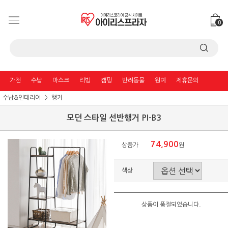
0
가전
수납
마스크
리빙
캠핑
반려동물
원예
제휴문의
수납&인테리어
행거
모던 스타일 선반행거 PI-B3
74,900
상품가
원
색상
상품이 품절되었습니다.