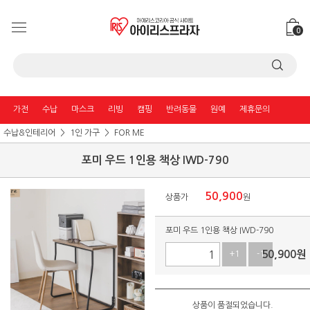
0
가전
수납
마스크
리빙
캠핑
반려동물
원예
제휴문의
수납&인테리어
1인 가구
FOR ME
포미 우드 1인용 책상 IWD-790
50,900
상품가
원
포미 우드 1인용 책상 IWD-790
50,900
원
+1
-1
상품이 품절되었습니다.