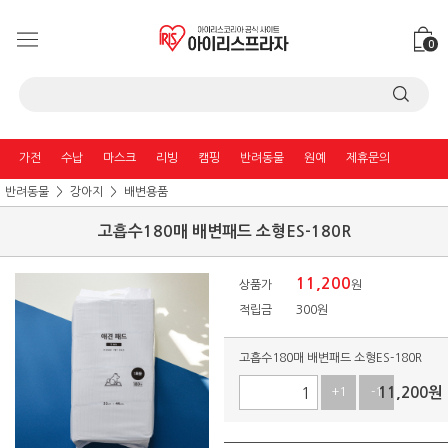
0
가전
수납
마스크
리빙
캠핑
반려동물
원예
제휴문의
반려동물
강아지
배변용품
고흡수180매 배변패드 소형ES-180R
11,200
상품가
원
적립금
300원
고흡수180매 배변패드 소형ES-180R
11,200
원
+1
-1