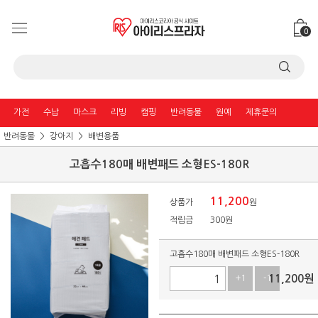
0
가전
수납
마스크
리빙
캠핑
반려동물
원예
제휴문의
반려동물
강아지
배변용품
고흡수180매 배변패드 소형ES-180R
11,200
상품가
원
적립금
300원
고흡수180매 배변패드 소형ES-180R
11,200
원
+1
-1