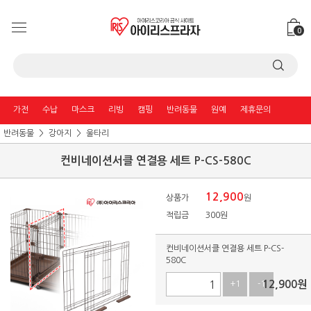
0
가전
수납
마스크
리빙
캠핑
반려동물
원예
제휴문의
반려동물
강아지
울타리
컨비네이션서클 연결용 세트 P-CS-580C
12,900
상품가
원
적립금
300원
컨비네이션서클 연결용 세트 P-CS-
580C
12,900
원
+1
-1