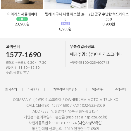
아이리스 서큘레이터
빨래 바구니 대형 파스텔 LB-
2단 공구 수납함 하드케이스
L
350
23,900원
8,900원
8,900원
고객센터
무통장입금정보
1577-1690
예금주명 : (주)아이리스코리아
월요일 - 금요일 9:30 - 17:30
신한은행 100-023-400713
점심시간 11:30 - 12:30
주말, 공휴일 휴무
회사소개
이용안내
개인정보 처리방침
이용약관
고객센터
COMPANY : (주)아이리스코리아 / OWNER : AMIMOTO MITSUHIKO
CALL CENTER : 1577-1690 / FAX : 032-822-8039
ADDRESS : 인천광역시 연수구 송도동 215-1
개인정보관리책임자 : 송순곤 (irisplaza@irisplaza.co.kr)
사업자등록번호 : 101-81-35174
[사업자정보확인]
통신판매업 신고번호 : 2019-인천연수구-0505