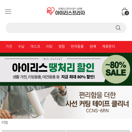
0
가전
수납
마스크
리빙
캠핑
반려동물
원예
제휴문의
리빙