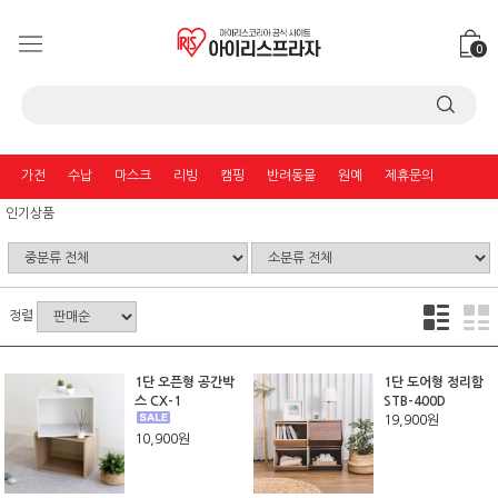
0
가전
수납
마스크
리빙
캠핑
반려동물
원예
제휴문의
인기상품
정렬
1단 오픈형 공간박
1단 도어형 정리함
스 CX-1
STB-400D
19,900원
10,900원