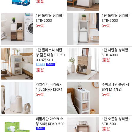
(품절)
1단 도어형 정리함
1단 도어형 정리함
STB-200D
STB-300D
(품절)
(품절)
1단 플라스틱 서랍
1단 서랍형 정리함
장 깊은 대형 BC-50
STB-400H
0D 3개 SET
(품절)
(품절)
가열식 미니가습기
수비르 1단 슬림 서
1.3L SHM-120R1
랍장 M 4개입
(품절)
(품절)
비말차단 마스크 소
1단 오픈형 정리함
형 50매 KFAD-50S
STB-300
(품절)