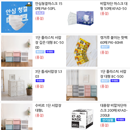
안심청결마스크 15
비말차단 마스크 대
0매 PM-50PL
형 50매 KFAD-50
(품절)
(품절)
1단 플라스틱 서랍
캥거루 붙이는 핫팩
장 깊은 대형 BC-50
60매 PKI-60HR
0D
(품절)
(품절)
3단 틈새서랍장 S3
1단 플라스틱 서랍
03
장 대형 BC-500
(품절)
(품절)
수비르 1단 서랍장
대용량 비말차단마
대형L
스크 200매 KFAD-
(품절)
200LB
(품절)