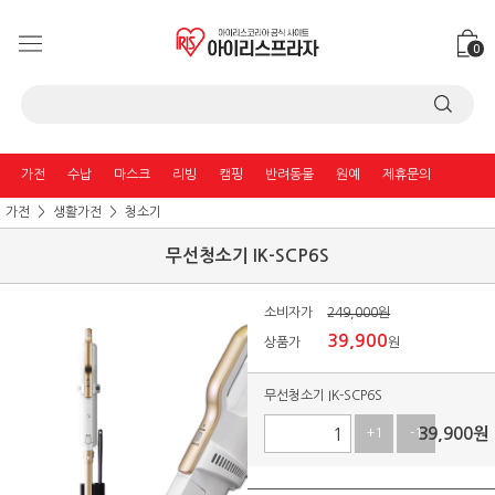
0
가전
수납
마스크
리빙
캠핑
반려동물
원예
제휴문의
가전
생활가전
청소기
무선청소기 IK-SCP6S
소비자가
249,000원
39,900
상품가
원
무선청소기 IK-SCP6S
39,900
원
+1
-1