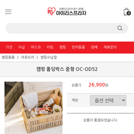
0
가전
수납
마스크
리빙
캠핑
반려동물
원예
제휴문의
캠핑용품
아웃도어
캠핑수납함
캠핑 폴딩박스 중형 OC-OD52
26,900
상품가
원
색상
상품이 품절되었습니다.