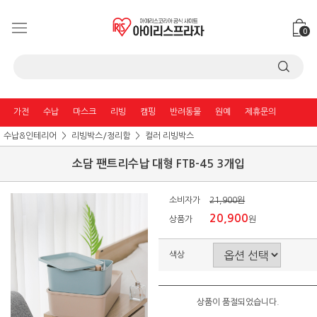
0
가전
수납
마스크
리빙
캠핑
반려동물
원예
제휴문의
수납&인테리어
리빙박스/정리함
컬러 리빙박스
소담 팬트리수납 대형 FTB-45 3개입
소비자가
21,900원
20,900
상품가
원
색상
상품이 품절되었습니다.