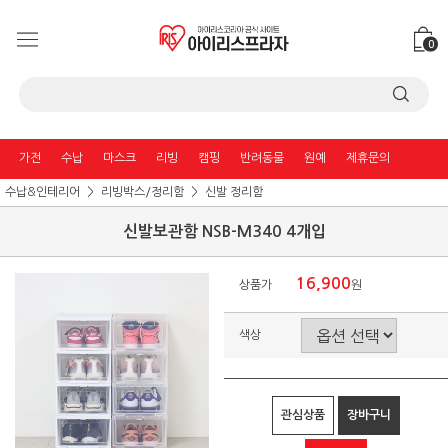
0
가전
수납
마스크
리빙
캠핑
반려동물
원예
제휴문의
수납&인테리어
리빙박스/정리함
신발 정리함
신발보관함 NSB-M340 4개입
16,900
상품가
원
색상
관심상품
장바구니