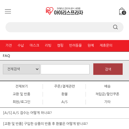
0
가전
수납
마스크
리빙
캠핑
반려동물
원예
제휴문의
FAQ
검색
전체보기
주문/결제관련
배송
교환 및 반품
환불
적립금/할인쿠폰
회원/로그인
A/S
기타
[A/S] A/S 접수는 어떻게 하나요?
[교환 및 반품] 구입한 상품의 반품 후 환불은 어떻게 받나요?