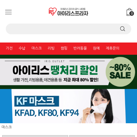
0
가전
수납
마스크
리빙
캠핑
반려동물
원예
제휴문의
마스크