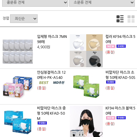
정렬
입체형 마스크 7MN
컬러 KF94 마스크 5
98매
0매
4,900원
(품절)
안심청결마스크 12
비말차단 마스크 소
0매 H-PK-AS40
형 50매 KFAD-50S
(품절)
(품절)
비말차단 마스크 중
KF94 마스크 블랙 5
형 50매 KFAD-50
0매
M
(품절)
(품절)