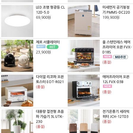
LED 조명 형광등 CL
미세먼지 공기청정
12D-5.0
기 PMMS-DC220
69,900원
199,900원
제로 서큘레이터
올 스텐인레스 에어
프라이어 오븐 FVX-
23,900원
D18S
(품절)
다이얼 리코파 오븐
에어프라이어 오븐
토스터 EOT-R021
12L FVX-D3B
(품절)
(품절)
대용량 절전형 초음
전기온풍기 세라믹
파 가습기 3L UTK-
히터 JCH-12TD3
230
(품절)
(품절)