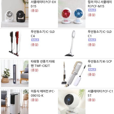
서큘레이터 PCF-EH
컬러 미니 서큘레이
D15
터 PCF-M15
(품절)
(품절)
무선청소기 IC-SLD
무선청소기 IC-SLD
C4
C1
(품절)
(품절)
타워형 선풍기 타워
무선청소기 IK-SCP
팬 TWF-C82T
6S
(품절)
(품절)
이동식 에어컨 IPC-
서큘레이터 PCF-C1
0901G-K
5T
(품절)
(품절)