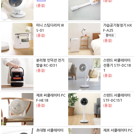
(품절)
(품절)
미니 스팀다리미 IR
가습공기청정기 HX
S-01
F-A25
(품절)
(품절)
분리형 인덕션 전기
스탠드 써큘레이터
밥솥 RC-ID31
선풍기 STF-DC18
(품절)
T
(품절)
제로 써큘레이터 PC
스탠드 서큘레이터
F-HE18
STF-DC15T
(품절)
(품절)
초대형 서큘레이터
제로 서큘레이터 PC