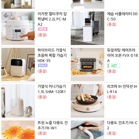
이지팟 멀티쿠커 압
제습 서큘레이터 DD
력냄비 2.2L PC-M
C-50
A2
(품절)
(품절)
하이브리드 가열식
듀얼히팅 에어프라
초음파 복합 가습기
이어 오븐 FVX-D18
HDK-35
A
(품절)
(품절)
가열식 미니가습기
리코파 IH 인덕션 IH
1.3L SHM-120R1
L-R14
(품절)
(품절)
트윈 노즐 다용도 건
다용도 건조기 FK-C
조기 FK-W1
2
(품절)
(품절)