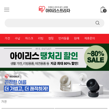
0
가전
수납
마스크
리빙
캠핑
반려동물
원예
제휴문의
가전