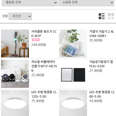
정렬
사이클론 청소기 SC
가열식 가습기 2.4L
D-M1P
SHM-260R1
35,900원
249,000원
저소음 써큘레이터
가습공기청정기 필
선풍기 KPCF-HD15
터 KJ-A25F
N
27,900원
25,900원
LED 조명 형광등 CL
LED 조명 형광등 CL
12DL-5.0G
6D-5.0G
75,900원
59,900원