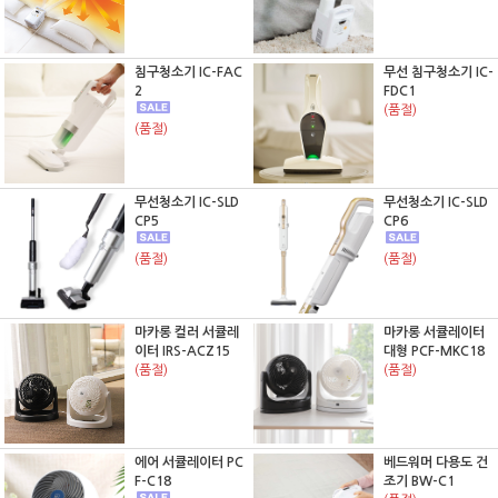
침구청소기 IC-FAC
무선 침구청소기 IC-
2
FDC1
(품절)
(품절)
무선청소기 IC-SLD
무선청소기 IC-SLD
CP5
CP6
(품절)
(품절)
마카롱 컬러 서큘레
마카롱 서큘레이터
이터 IRS-ACZ15
대형 PCF-MKC18
(품절)
(품절)
에어 서큘레이터 PC
베드워머 다용도 건
F-C18
조기 BW-C1