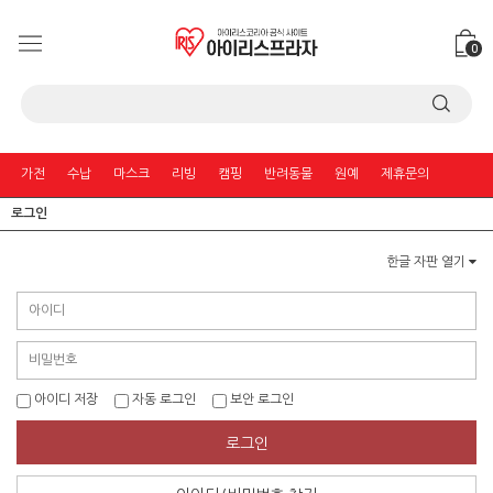
0
가전
수납
마스크
리빙
캠핑
반려동물
원예
제휴문의
로그인
한글 자판 열기
아이디 저장
자동 로그인
보안 로그인
로그인