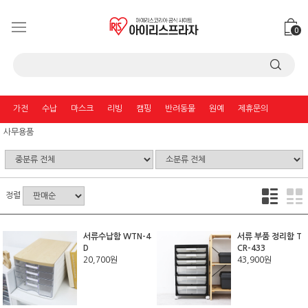
0
가전
수납
마스크
리빙
캠핑
반려동물
원예
제휴문의
사무용품
정렬
서류수납함 WTN-4
서류 부품 정리함 T
D
CR-433
20,700원
43,900원