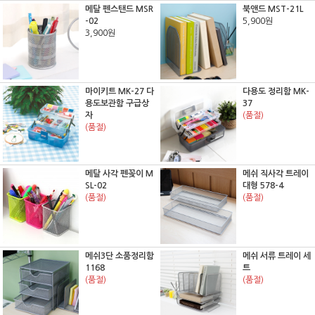
메탈 펜스탠드 MSR
북앤드 MST-21L
-02
5,900원
3,900원
마이키트 MK-27 다
다용도 정리함 MK-
용도보관함 구급상
37
자
(품절)
(품절)
메탈 사각 펜꽂이 M
메쉬 직사각 트레이
SL-02
대형 578-4
(품절)
(품절)
메쉬3단 소품정리함
메쉬 서류 트레이 세
1168
트
(품절)
(품절)