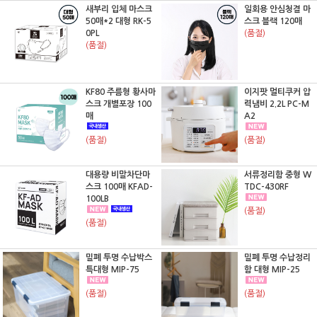
새부리 입체 마스크
일회용 안심청결 마
50매*2 대형 RK-5
스크 블랙 120매
0PL
(품절)
(품절)
KF80 주름형 황사마
이지팟 멀티쿠커 압
스크 개별포장 100
력냄비 2.2L PC-M
매
A2
(품절)
(품절)
대용량 비말차단마
서류정리함 중형 W
스크 100매 KFAD-
TDC-430RF
100LB
(품절)
(품절)
밀폐 투명 수납박스
밀폐 투명 수납정리
특대형 MIP-75
함 대형 MIP-25
(품절)
(품절)