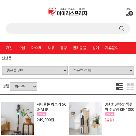
0
가전
수납
마스크
리빙
캠핑
반려동물
원예
제휴문의
신상품
정렬
사이클론 청소기 SC
3단 회전책장 책꽂
D-M1P
이 수납장 KR-1000
249,000원
(품절)