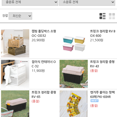
정렬
캠핑 폴딩박스 소형
트렁크 정리함 RV B
OC-OD32
OX 600
20,900원
21,500원
접이식 컨테이너 O
트렁크 정리함 중형
C-32
RV-43
11,900원
(품절)
트렁크 정리함 중형
캥거루 붙이는 핫팩
RV-65
60매 PKI-60HR
(품절)
(품절)