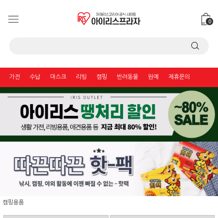
0
가전
수납
마스크
리빙
캠핑
반려동물
원예
제휴문의
캠핑용품