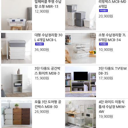
밀폐버클 투명 수납
리빙박스 MCB-MD
함 소형 MBR-13
4개입
12,900원
20,900원
대형 수납정리함 30
소형 수납정리함 7L
L 4개입 MCB-L
8개입 MCB-34
36,900원
10,900원
3단 다용도 공간박
3단 다용도 TV대 M
스 화이트 MDB-3
DB-3S
15,900원
17,900원
모듈 3단 도어형 공
4단 와이드 이동식
간박스 MDB-3D
틈새 수납장 MKW-
26,900원
4W
19,900원