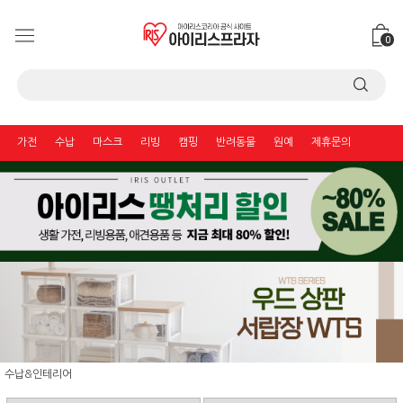
0
가전
수납
마스크
리빙
캠핑
반려동물
원예
제휴문의
수납&인테리어