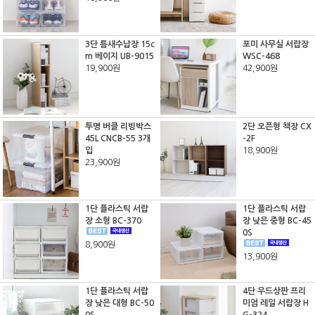
3단 틈새수납장 15c
포미 사무실 서랍장
m 베이지 UB-9015
WSC-468
19,900원
42,900원
투명 버클 리빙박스
2단 오픈형 책장 CX
45L CNCB-55 3개
-2F
입
18,900원
23,900원
1단 플라스틱 서랍
1단 플라스틱 서랍
장 소형 BC-370
장 낮은 중형 BC-45
0S
8,900원
13,900원
1단 플라스틱 서랍
4단 우드상판 프리
장 낮은 대형 BC-50
미엄 레일 서랍장 H