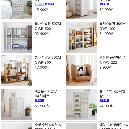
0S
G-324
15,900원
59,900원
틈새수납장 60CM
틈새수납장 40CM
OWR-600
OWR-400
32,900원
24,900원
틈새수납장 20CM
오픈형 공간박스 소
OWR-200
형 IWB-222
17,900원
9,900원
4단 틈새서랍장 S3
플라스틱 5단 서랍
04 화이트
장 S305
39,900원
44,900원
소형 수납정리함 6L
대형 수납정리함 24