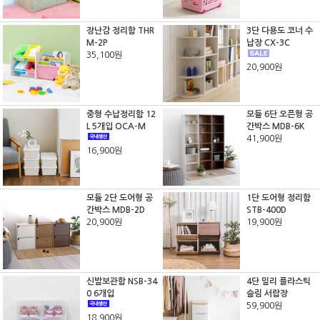
장난감 정리함 THR
3단 다용도 코너 수
M-2P
납장 CX-3C
35,100원
20,900원
중형 수납정리함 12
모듈 6단 오픈형 공
L 5개입 OCA-M
간박스 MDB-6K
41,900원
16,900원
모듈 2단 도어형 공
1단 도어형 정리함
간박스 MDB-2D
STB-400D
20,900원
19,900원
신발보관함 NSB-34
4단 밀리 플라스틱
0 6개입
슬림 서랍장
59,900원
18,900원