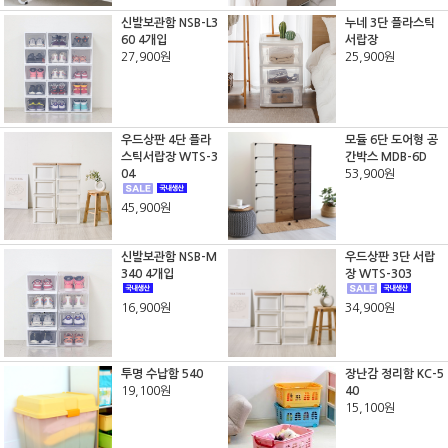
신발보관함 NSB-L3
누네 3단 플라스틱
60 4개입
서랍장
27,900원
25,900원
우드상판 4단 플라
모듈 6단 도어형 공
스틱서랍장 WTS-3
간박스 MDB-6D
04
53,900원
45,900원
신발보관함 NSB-M
우드상판 3단 서랍
340 4개입
장 WTS-303
16,900원
34,900원
투명 수납함 540
장난감 정리함 KC-5
19,100원
40
15,100원