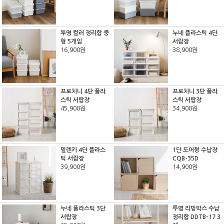
투명 컬러 정리함 중
누네 플라스틱 4단
형 5개입
서랍장
16,900원
38,900원
프로치니 4단 플라
프로치니 3단 플라
스틱 서랍장
스틱 서랍장
45,900원
34,900원
밀렌키 4단 플라스
1단 도어형 수납장
틱 서랍장
CQB-35D
39,900원
14,900원
누네 플라스틱 3단
투명 리빙박스 수납
서랍장
정리함 DDTB-17 3