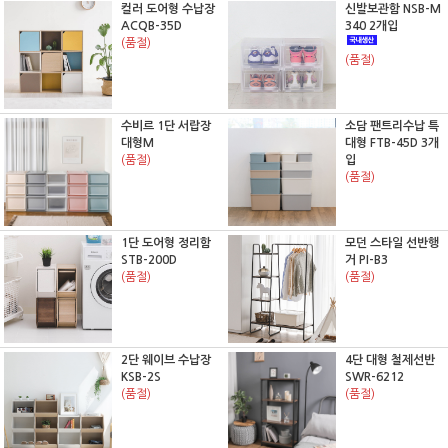
컬러 도어형 수납장
신발보관함 NSB-M
ACQB-35D
340 2개입
(품절)
(품절)
수비르 1단 서랍장
소담 팬트리수납 특
대형M
대형 FTB-45D 3개
(품절)
입
(품절)
1단 도어형 정리함
모던 스타일 선반행
STB-200D
거 PI-B3
(품절)
(품절)
2단 웨이브 수납장
4단 대형 철제선반
KSB-2S
SWR-6212
(품절)
(품절)