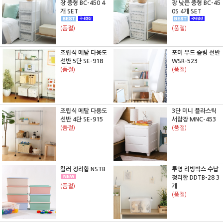
장 중형 BC-450 4
장 낮은 중형 BC-45
개 SET
0S 4개 SET
(품절)
(품절)
조립식 메탈 다용도
포미 우드 슬림 선반
선반 5단 SE-918
WSR-523
(품절)
(품절)
조립식 메탈 다용도
3단 미니 플라스틱
선반 4단 SE-915
서랍장 MNC-453
(품절)
(품절)
컬러 정리함 NSTB
투명 리빙박스 수납
정리함 DDTB-28 3
(품절)
개
(품절)