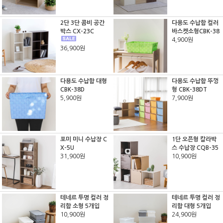
2단 3단 콤비 공간
다용도 수납함 컬러
박스 CX-23C
바스켓소형CBK-38
4,900원
36,900원
다용도 수납함 대형
다용도 수납함 뚜껑
CBK-38D
형 CBK-38DT
5,900원
7,900원
포미 미니 수납장 C
1단 오픈형 칼라박
X-5U
스 수납장 CQB-35
31,900원
10,900원
테네르 투명 컬러 정
테네르 투명 컬러 정
리함 소형 5개입
리함 대형 5개입
10,900원
24,900원