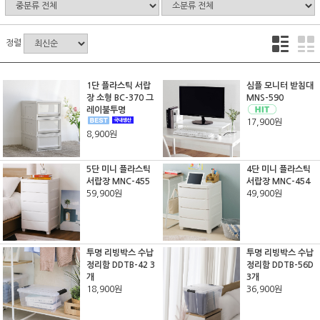
정렬
1단 플라스틱 서랍
심플 모니터 받침대
장 소형 BC-370 그
MNS-590
레이불투명
17,900원
8,900원
5단 미니 플라스틱
4단 미니 플라스틱
서랍장 MNC-455
서랍장 MNC-454
59,900원
49,900원
투명 리빙박스 수납
투명 리빙박스 수납
정리함 DDTB-42 3
정리함 DDTB-56D
개
3개
18,900원
36,900원