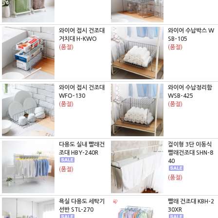
와이어 접시 건조대
와이어 수납박스 W
거치대 H-KWO
SB-105
(품절)
(품절)
와이어 접시 건조대
와이어 수납정리함
WFO-130
WSB-425
(품절)
(품절)
다용도 실내 빨래건
걸이형 3단 이동식
조대 HBY-240R
빨래건조대 SHN-8
40
(품절)
(품절)
욕실 다용도 세탁기
빨래 건조대 KBH-2
선반 STL-270
30XR