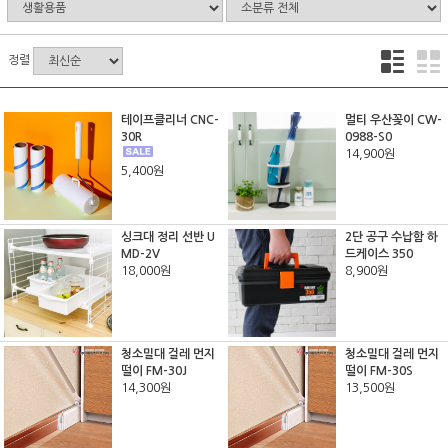
정렬
테이프클리너 CNC-
멀티 우산꽂이 CW-
30R
0988-S0
14,900원
5,400원
싱크대 정리 선반 U
2단 공구 수납함 하
MD-2V
드케이스 350
18,000원
8,900원
청소밀대 걸레 먼지
청소밀대 걸레 먼지
떨이 FM-30J
떨이 FM-30S
14,300원
13,500원