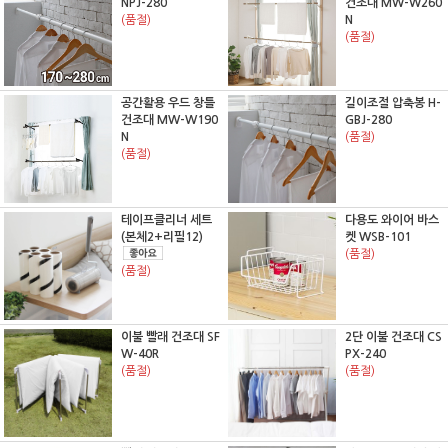
NPJ-280
건조대 MW-W260
(품절)
N
(품절)
공간활용 우드 창틀
길이조절 압축봉 H-
건조대 MW-W190
GBJ-280
N
(품절)
(품절)
테이프클리너 세트
다용도 와이어 바스
(본체2+리필12)
켓 WSB-101
(품절)
(품절)
이불 빨래 건조대 SF
2단 이불 건조대 CS
W-40R
PX-240
(품절)
(품절)