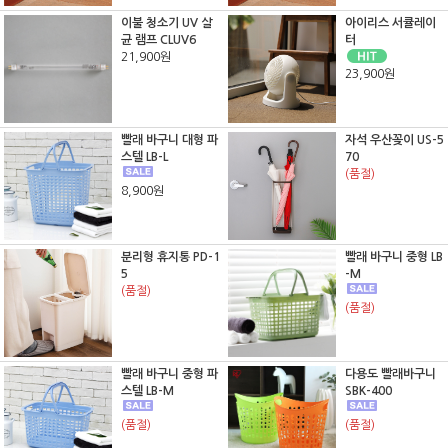
이불 청소기 UV 살
아이리스 서큘레이
균 램프 CLUV6
터
21,900원
23,900원
빨래 바구니 대형 파
자석 우산꽂이 US-5
스텔 LB-L
70
(품절)
8,900원
분리형 휴지통 PD-1
빨래 바구니 중형 LB
5
-M
(품절)
(품절)
빨래 바구니 중형 파
다용도 빨래바구니
스텔 LB-M
SBK-400
(품절)
(품절)