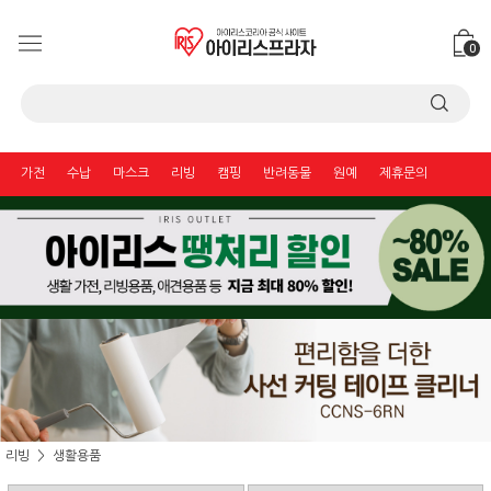
0
가전
수납
마스크
리빙
캠핑
반려동물
원예
제휴문의
리빙
생활용품