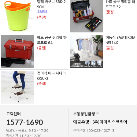
빨래 바구니 SBK-2
하드 공구 정리함 하
90N
드프로 52
(품절)
(품절)
하드 공구 정리함 하
이동식 건조대 KDM
드프로 64
-8514X
(품절)
(품절)
접이식 미니 사다리
OSU-2
(품절)
고객센터
무통장입금정보
1577-1690
예금주명 : (주)아이리스코리아
월요일 - 금요일 9:30 - 17:30
신한은행 100-023-400713
점심시간 11:30 - 12:30