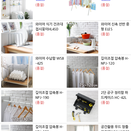
(품절)
(품절)
와이어 식기 건조대
와이어 신축 선반 중
접시꽂이HL4SD
형 ELES
(품절)
(품절)
와이어 수납함 WSB
길이조절 압축봉 H-
-425
NPJ-120
(품절)
(품절)
길이조절 압축봉 H-
2단 공구 정리함 하
NPJ-190
드케이스 HC-42L
(품절)
(품절)
길이조절 압축봉 H-
공간활용 우드 창틀