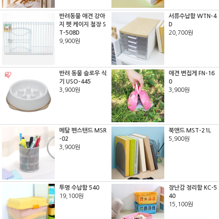
반려동물 애견 강아
서류수납함 WTN-4
지 펫 케이지 철장 S
D
T-508D
20,700원
9,900원
반려 동물 슬로우 식
애견 변집게 FN-16
기 USO-445
0
3,900원
3,900원
메탈 펜스탠드 MSR
북앤드 MST-21L
-02
5,900원
3,900원
투명 수납함 540
장난감 정리함 KC-5
19,100원
40
15,100원