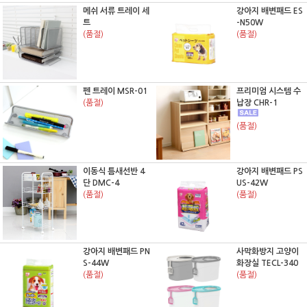
메쉬 서류 트레이 세
강아지 배변패드 ES
트
-N50W
(품절)
(품절)
펜 트레이 MSR-01
프리미엄 시스템 수
(품절)
납장 CHR-1
(품절)
이동식 틈새선반 4
강아지 배변패드 PS
단 DMC-4
US-42W
(품절)
(품절)
강아지 배변패드 PN
사막화방지 고양이
S-44W
화장실 TECL-340
(품절)
(품절)