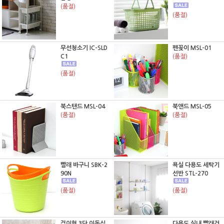
(품절)
(품절)
무선청소기 IC-SLD
펜꽂이 MSL-01
C1
(품절)
(품절)
북스탠드 MSL-04
북앤드 MSL-05
(품절)
(품절)
빨래 바구니 SBK-2
욕실 다용도 세탁기
90N
선반 STL-270
(품절)
(품절)
걸이형 3단 이동식
다용도 실내 빨래건