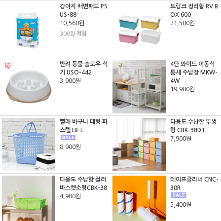
강아지 배변패드 PS
트렁크 정리함 RV B
US-88
OX 600
10,560원
21,500원
300원 적립
반려 동물 슬로우 식
4단 와이드 이동식
기 USO-442
틈새 수납장 MKW-
3,900원
4W
19,900원
빨래 바구니 대형 파
다용도 수납함 뚜껑
스텔 LB-L
형 CBK-38DT
7,900원
8,900원
다용도 수납함 컬러
테이프클리너 CNC-
바스켓소형CBK-38
30R
4,900원
5,400원