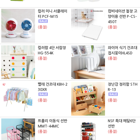
컬러 미니 서큘레이
컴비네이션 철장 고
터 PCF-M15
양이용 선반 P-CS-
450T
(품절)
(품절)
컬러팝 4단 서랍장
와이어 식기 건조대
HG-554K
접시꽂이HL4SD
(품절)
(품절)
빨래 건조대 KBH-2
장난감 정리함 STH
30XR
R-13
(품절)
(품절)
트롤리 이동식 선반
NSF 특대 메탈6단
MMT-44MC
선반
(품절)
(품절)