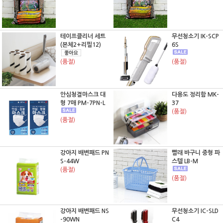
테이프클리너 세트
무선청소기 IK-SCP
(본체2+리필12)
6S
(품절)
(품절)
안심청결마스크 대
다용도 정리함 MK-
형 7매 PM-7PN-L
37
(품절)
(품절)
강아지 배변패드 PN
빨래 바구니 중형 파
S-44W
스텔 LB-M
(품절)
(품절)
강아지 배변패드 NS
무선청소기 IC-SLD
-90WN
C4