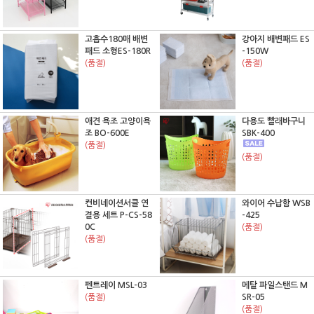
고흡수180매 배변
강아지 배변패드 ES
패드 소형ES-180R
-150W
(품절)
(품절)
애견 욕조 고양이욕
다용도 빨래바구니
조 BO-600E
SBK-400
(품절)
(품절)
컨비네이션서클 연
와이어 수납함 WSB
결용 세트 P-CS-58
-425
0C
(품절)
(품절)
펜트레이 MSL-03
메탈 파일스탠드 M
(품절)
SR-05
(품절)