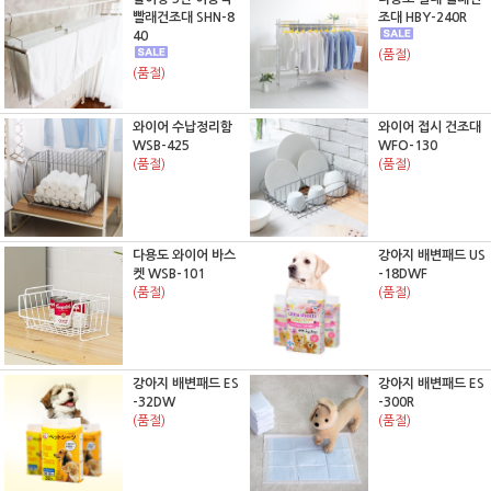
빨래건조대 SHN-8
조대 HBY-240R
40
(품절)
(품절)
와이어 수납정리함
와이어 접시 건조대
WSB-425
WFO-130
(품절)
(품절)
다용도 와이어 바스
강아지 배변패드 US
켓 WSB-101
-18DWF
(품절)
(품절)
강아지 배변패드 ES
강아지 배변패드 ES
-32DW
-300R
(품절)
(품절)