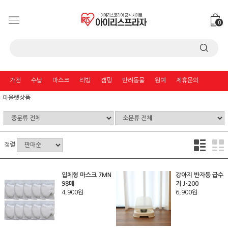
0
가전
수납
마스크
리빙
캠핑
반려동물
원예
제휴문의
아울렛상품
정렬
입체형 마스크 7MN
강아지 반자동 급수
98매
기 J-200
4,900원
6,900원