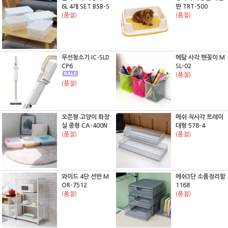
6L 4개 SET BSB-S
판 TRT-500
(품절)
(품절)
무선청소기 IC-SLD
메탈 사각 펜꽂이 M
CP6
SL-02
(품절)
(품절)
오픈형 고양이 화장
메쉬 직사각 트레이
실 중형 CA-400N
대형 578-4
(품절)
(품절)
와이드 4단 선반 M
메쉬3단 소품정리함
OR-7512
1168
(품절)
(품절)