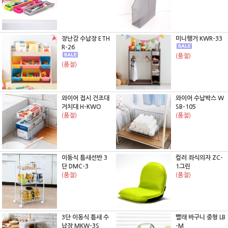
장난감 수납장 ETH
미니행거 KWR-33
R-26
(품절)
(품절)
와이어 접시 건조대
와이어 수납박스 W
거치대 H-KWO
SB-105
(품절)
(품절)
이동식 틈새선반 3
컬러 좌식의자 ZC-
단 DMC-3
1그린
(품절)
(품절)
3단 이동식 틈새 수
빨래 바구니 중형 LB
납장 MKW-3S
-M