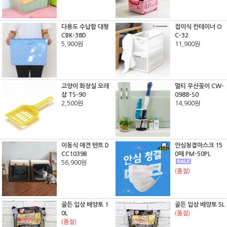
다용도 수납함 대형
접이식 컨테이너 O
CBK-38D
C-32
5,900원
11,900원
고양이 화장실 모래
멀티 우산꽂이 CW-
삽 TS-90
0988-S0
2,500원
14,900원
이동식 애견 텐트 D
안심청결마스크 15
CC1039B
0매 PM-50PL
56,900원
(품절)
골든 입상 배양토 1
골든 입상 배양토 5L
0L
(품절)
(품절)