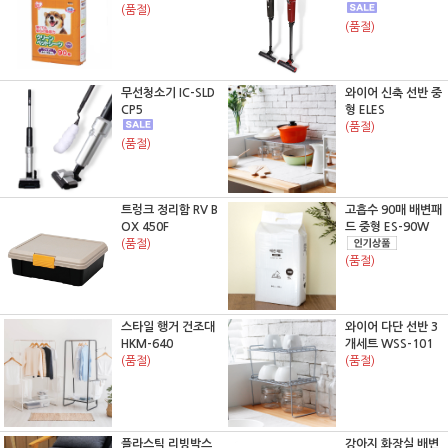
(품절)
(품절)
무선청소기 IC-SLD
와이어 신축 선반 중
CP5
형 ELES
(품절)
(품절)
트렁크 정리함 RV B
고흡수 90매 배변패
OX 450F
드 중형 ES-90W
(품절)
(품절)
스타일 행거 건조대
와이어 다단 선반 3
HKM-640
개세트 WSS-101
(품절)
(품절)
플라스틱 리빙박스
강아지 화장실 배변